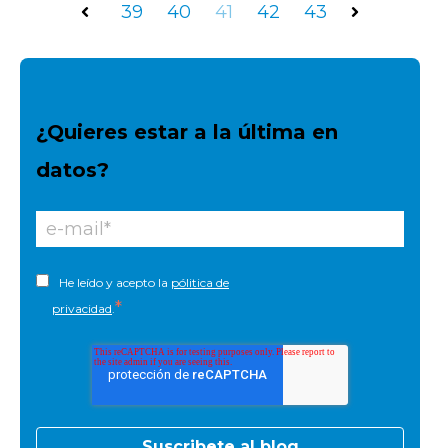
39
40
41
42
43
Anterior
1 ...
Siguiente
¿Quieres estar a la última en
datos?
He leído y acepto la
pólitica de
*
privacidad
.