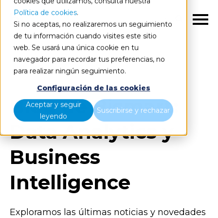
cookies que utilizamos, consulta nuestra
Política de cookies
.
ES
Si no aceptas, no realizaremos un seguimiento
de tu información cuando visites este sitio
web. Se usará una única cookie en tu
navegador para recordar tus preferencias, no
Blog
Todos los artículos
para realizar ningún seguimiento.
Configuración de las cookies
Blog de Bismart:
Aceptar y seguir
Suscribirse y rechazar
leyendo
Data Analytics y
Business
Intelligence
Exploramos las últimas noticias y novedades