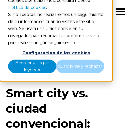
cookies que utilizamos, consulta nuestra
Política de cookies
.
ES
Si no aceptas, no realizaremos un seguimiento
de tu información cuando visites este sitio
web. Se usará una única cookie en tu
navegador para recordar tus preferencias, no
para realizar ningún seguimiento.
Blog
Home
Configuración de las cookies
Smart city vs. ciudad convencional: ¿cuáles son las
Aceptar y seguir
Suscribirse y rechazar
diferencias?
leyendo
Smart city vs.
ciudad
convencional: