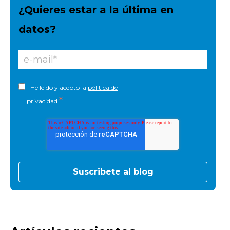
¿Quieres estar a la última en
datos?
He leído y acepto la
pólitica de
*
privacidad
.