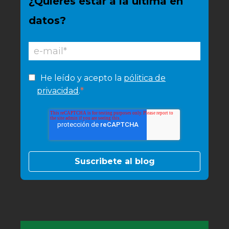
¿Quieres estar a la última en
datos?
He leído y acepto la
pólitica de
*
privacidad
.