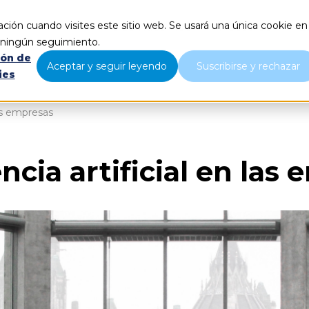
ción cuando visites este sitio web. Se usará una única cookie en
Qué hacemos
Nosotros
B
r ningún seguimiento.
ión de
Aceptar y seguir leyendo
Suscribirse y rechazar
ies
las empresas
encia artificial en las