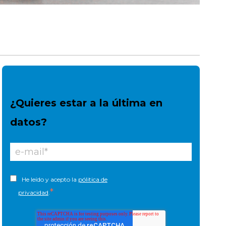
¿Quieres estar a la última en
datos?
He leído y acepto la
pólitica de
*
privacidad
.