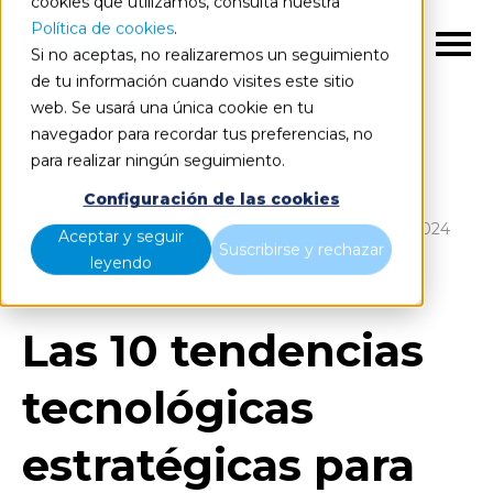
cookies que utilizamos, consulta nuestra
Política de cookies
.
ES
Si no aceptas, no realizaremos un seguimiento
de tu información cuando visites este sitio
web. Se usará una única cookie en tu
navegador para recordar tus preferencias, no
para realizar ningún seguimiento.
Blog
Configuración de las cookies
Las 10 tendencias tecnológicas estratégicas para 2024
Aceptar y seguir
Suscribirse y rechazar
según Gartner
leyendo
Las 10 tendencias
tecnológicas
estratégicas para