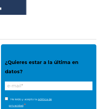
¿Quieres estar a la última en
datos?
He leído y acepto la
pólitica de
*
privacidad
.