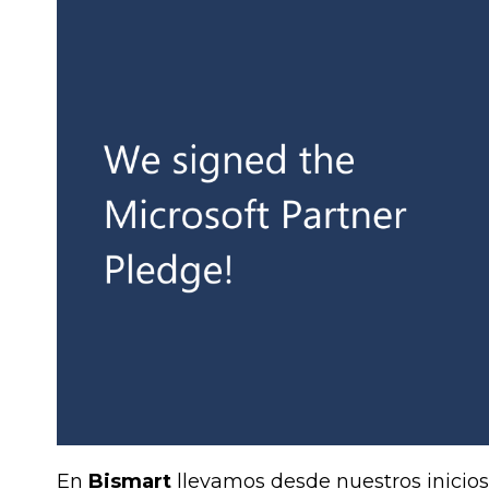
En
Bismart
llevamos desde nuestros inicios