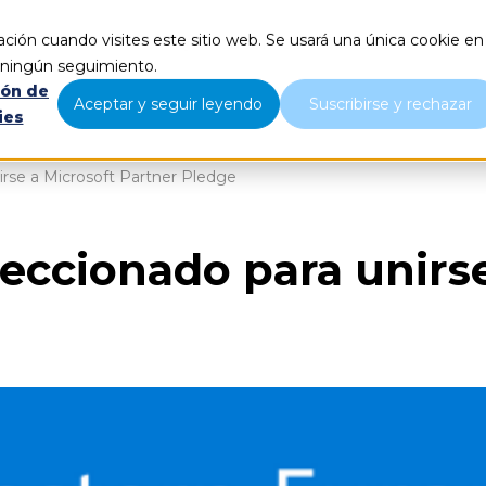
ción cuando visites este sitio web. Se usará una única cookie en
Qué hacemos
Nosotros
B
r ningún seguimiento.
ión de
Aceptar y seguir leyendo
Suscribirse y rechazar
ies
irse a Microsoft Partner Pledge
leccionado para unirs