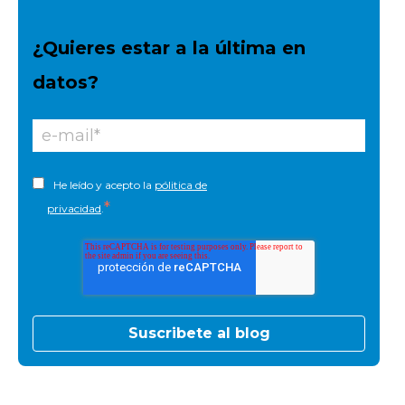
¿Quieres estar a la última en
datos?
He leído y acepto la
pólitica de
*
privacidad
.