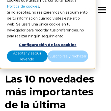
cookies que utilizamos, consulta nuestra
Política de cookies
.
ES
Si no aceptas, no realizaremos un seguimiento
de tu información cuando visites este sitio
web. Se usará una única cookie en tu
navegador para recordar tus preferencias, no
para realizar ningún seguimiento.
Blog
Home
Configuración de las cookies
Las 10 novedades más importantes de la última
Aceptar y seguir
Suscribirse y rechazar
actualización de Power BI
leyendo
Las 10 novedades
más importantes
de la última