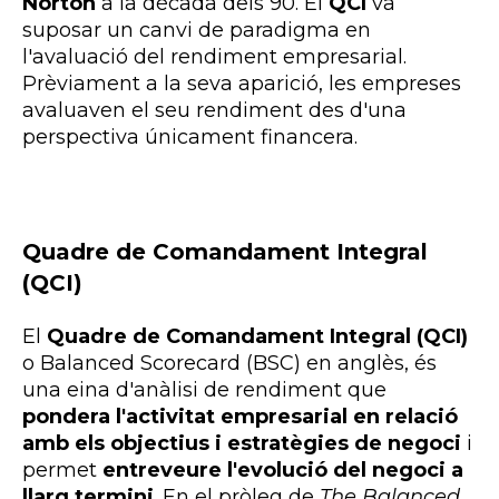
Norton
a la dècada dels 90. El
QCI
va
suposar un canvi de paradigma en
l'avaluació del rendiment empresarial.
Prèviament a la seva aparició, les empreses
avaluaven el seu rendiment des d'una
perspectiva únicament financera.
Quadre de Comandament Integral
(QCI)
El
Quadre de Comandament Integral (QCI)
o Balanced Scorecard (BSC) en anglès, és
una eina d'anàlisi de rendiment que
pondera l'activitat empresarial en relació
amb els objectius i estratègies de negoci
i
permet
entreveure l'evolució del negoci a
llarg termini
. En el pròleg de
The Balanced