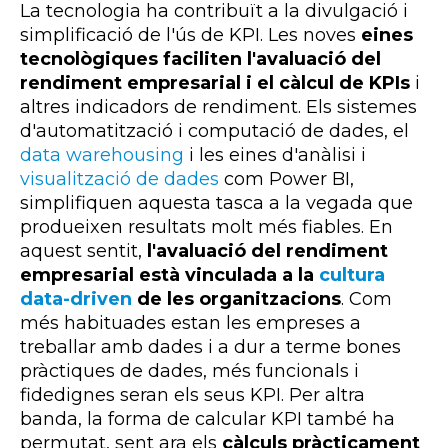
La tecnologia ha contribuït a la divulgació i
simplificació de l'ús de KPI. Les noves
eines
tecnològiques faciliten l'avaluació del
rendiment empresarial i el càlcul de KPIs
i
altres indicadors de rendiment. Els sistemes
d'automatització i computació de dades, el
data warehousing
i les eines d'anàlisi i
visualització de dades
com Power BI,
simplifiquen aquesta tasca a la vegada que
produeixen resultats molt més fiables. En
aquest sentit,
l'avaluació del rendiment
empresarial està vinculada a la
cultura
data-driven
de les organitzacions
. Com
més habituades estan les empreses a
treballar amb dades i a dur a terme bones
pràctiques de dades, més funcionals i
fidedignes seran els seus KPI. Per altra
banda, la forma de calcular KPI també ha
permutat, sent ara els
càlculs pràcticament