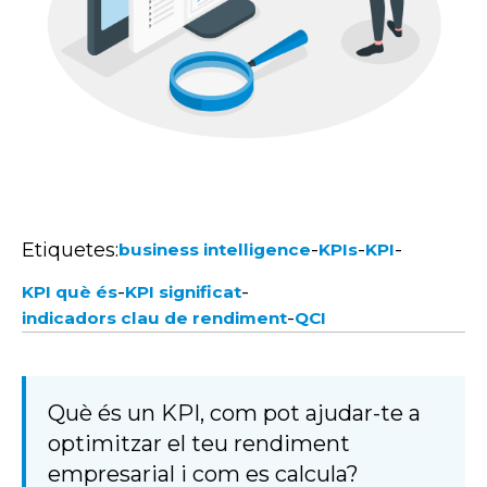
Etiquetes:
-
-
-
business intelligence
KPIs
KPI
-
-
KPI què és
KPI significat
-
indicadors clau de rendiment
QCI
Què és un KPI, com pot ajudar-te a
optimitzar el teu rendiment
empresarial i com es calcula?