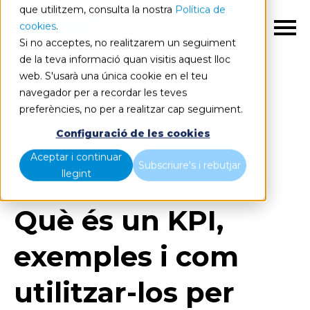
que utilitzem, consulta la nostra
Política de
cookies
.
CA
Si no acceptes, no realitzarem un seguiment
de la teva informació quan visitis aquest lloc
web. S'usarà una única cookie en el teu
navegador per a recordar les teves
preferències, no per a realitzar cap seguiment.
Blog
Home
Configuració de les cookies
Què és un KPI, exemples i com utilitzar-los per
Aceptar i continuar
optimitzar les teves estratègies de negoci?
Subscriure's i rebutjar
llegint
Què és un KPI,
exemples i com
utilitzar-los per