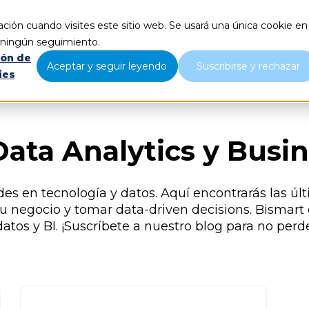
ción cuando visites este sitio web. Se usará una única cookie en
Qué hacemos
Nosotros
B
r ningún seguimiento.
ión de
Aceptar y seguir leyendo
Suscribirse y rechazar
ies
Data Analytics y Busin
des en tecnología y datos. Aquí encontrarás las ú
u negocio y tomar data-driven decisions. Bismart 
tos y BI. ¡Suscríbete a nuestro blog para no perd