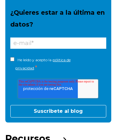
¿Quieres estar a la última en
datos?
He leído y acepto la
pólitica de
*
privacidad
.
Recursos