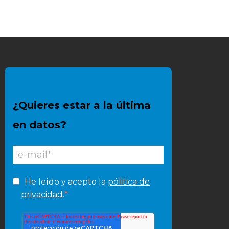
¿Quieres estar a la última
en datos?
He leído y acepto la
pólitica de
*
privacidad
.